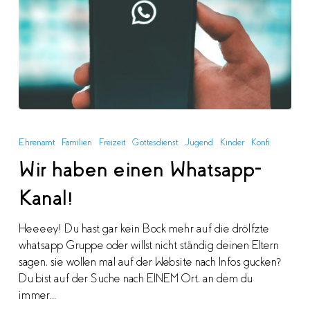
Wir
haben
Ehrenamt
Familien
Freizeit
Gottesdienst
Jugend
Kinder
Konfi
einen
Wir haben einen Whatsapp-
Whatsapp-
Kanal!
Kanal!
Heeeey! Du hast gar kein Bock mehr auf die drölfzte
whatsapp Gruppe oder willst nicht ständig deinen Eltern
sagen, sie wollen mal auf der Website nach Infos gucken?
Du bist auf der Suche nach EINEM Ort, an dem du
immer…