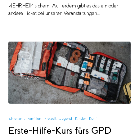
WEHRHEIM sichern! Außerdem gibt es das ein oder
andere Ticket bei unseren Veranstaltungen…
Erste-
Hilfe-
Ehrenamt
Familien
Freizeit
Jugend
Kinder
Konfi
Kurs
Erste-Hilfe-Kurs fürs GPD
fürs
GPD