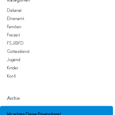
Dekanat
Ehrenamt
Familien
Freizeit
FSJ/BFD
Gottesdienst
Jugend
Kinder
Konfi
Archiv
Archiv
Wir achten Deine Privatsphäre!
Monat auswählen