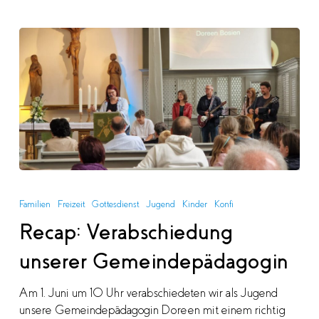
Recap:
Verabschiedung
Familien
Freizeit
Gottesdienst
Jugend
Kinder
Konfi
unserer
Recap: Verabschiedung
Gemeindepädagogin
unserer Gemeindepädagogin
Am 1. Juni um 10 Uhr verabschiedeten wir als Jugend
unsere Gemeindepädagogin Doreen mit einem richtig