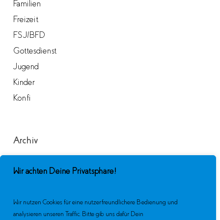
Familien
Freizeit
FSJ/BFD
Gottesdienst
Jugend
Kinder
Konfi
Archiv
Archiv
Wir achten Deine Privatsphäre!
Monat auswählen
Wir nutzen Cookies für eine nutzerfreundlichere Bedienung und
analysieren unseren Traffic. Bitte gib uns dafür Dein