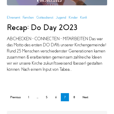
Recap:
Do
Ehrenamt
Familien
Gottesdienst
Jugend
Kinder
Konfi
Day
Recap: Do Day 2023
2023
ABCHECKEN - CONNECTEN - MITARBEITEN Das war
das Motto des ersten DO DAYs unserer Kirchengemeinde!
Rund 25 Menschen verschiedenster Generationen kamen
zusammen & erarbeiteten gemeinsam zahlreiche Ideen
wir wir unsere Kirche zukunftsweisend (besser) gestalten
können. Nach einem Input von Tabea…
Previous
1
…
5
6
7
8
Next