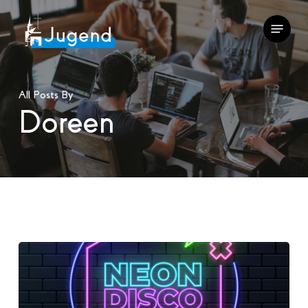
Skip
Menu
to
main
content
All Posts By
Doreen