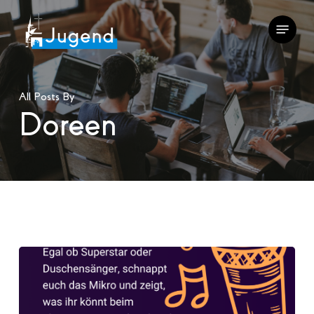
Skip
Menu
to
main
content
All Posts By
Doreen