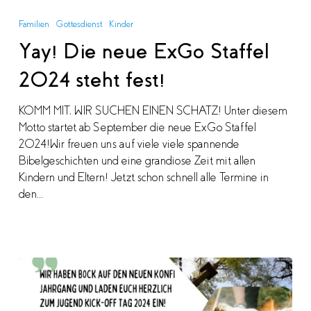
Die
Familien
Gottesdienst
Kinder
neue
Yay! Die neue ExGo Staffel
ExGo
Staffel
2024 steht fest!
2024
steht
KOMM MIT, WIR SUCHEN EINEN SCHATZ! Unter diesem
fest!
Motto startet ab September die neue ExGo Staffel
2024!Wir freuen uns auf viele viele spannende
Bibelgeschichten und eine grandiose Zeit mit allen
Kindern und Eltern! Jetzt schon schnell alle Termine in
den…