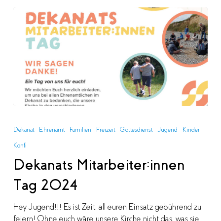
Dekanats
Mitarbeiter:innen
Dekanat
Ehrenamt
Familien
Freizeit
Gottesdienst
Jugend
Kinder
Tag
Konfi
2024
Dekanats Mitarbeiter:innen
Tag 2024
Hey Jugend!!! Es ist Zeit, all euren Einsatz gebührend zu
feiern! Ohne euch wäre unsere Kirche nicht das, was sie