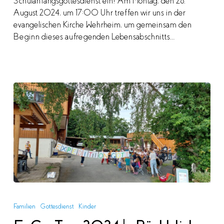
Schulanfangsgottesdienst ein! Am Montag, den 26.
August 2024, um 17:00 Uhr treffen wir uns in der
evangelischen Kirche Wehrheim, um gemeinsam den
Beginn dieses aufregenden Lebensabschnitts…
ExGo
Tag
Familien
Gottesdienst
Kinder
2024
|