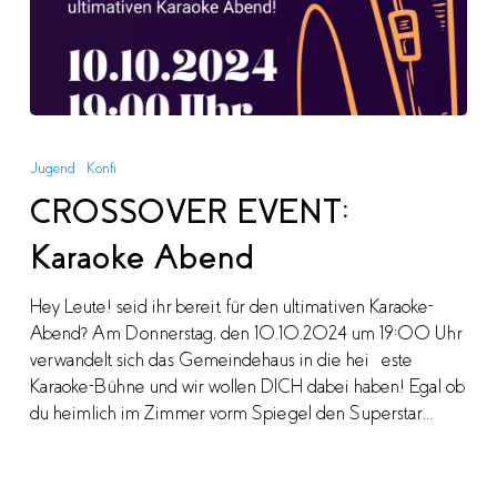
CROSSOVER
EVENT:
Jugend
Konfi
Karaoke
CROSSOVER EVENT:
Abend
Karaoke Abend
Hey Leute! seid ihr bereit für den ultimativen Karaoke-
Abend? Am Donnerstag, den 10.10.2024 um 19:00 Uhr
verwandelt sich das Gemeindehaus in die heißeste
Karaoke-Bühne und wir wollen DICH dabei haben! Egal ob
du heimlich im Zimmer vorm Spiegel den Superstar…