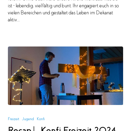
ist – lebendig, vielfältig und bunt. Ihr engagiert euch in so
vielen Bereichen und gestaltet das Leben im Dekanat
aktiv…
Recap
|
Freizeit
Jugend
Konfi
Konfi
Recap | Konfi Freizeit 2024
Freizeit