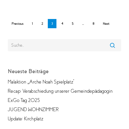
Previous
1
2
3
4
5
…
8
Next
Neueste Beiträge
Malaktion „Arche Noah Spielplatz“
Recap: Verabschiedung unserer Gemeindepädagogin
ExGo Tag 2025
JUGEND WOHNZIMMER
Update: Kirchplatz