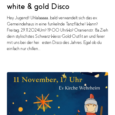
&
white & gold Disco
gold
Disco
Hey Jugend! Uhlalaaaaa...bald verwandelt sich das ev.
Gemeindehaus in eine funkelnde Tanzfläche! Wann?
Freitag, 29.11.2024Um? 19:00 UhrWo? Oranienstr. 8a Zieh
dein stylischstes Schwarz-Weiss-Gold-Outfit an und feier
mit uns bei der heißesten Disco des Jahres. Egal ob du
einfach nur chillen…