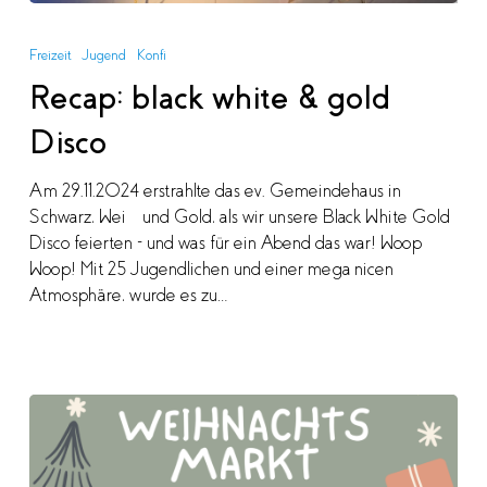
Recap:
black
Freizeit
Jugend
Konfi
white
Recap: black white & gold
&
gold
Disco
Disco
Am 29.11.2024 erstrahlte das ev. Gemeindehaus in
Schwarz, Weiß und Gold, als wir unsere Black White Gold
Disco feierten – und was für ein Abend das war! Woop
Woop! Mit 25 Jugendlichen und einer mega nicen
Atmosphäre, wurde es zu…