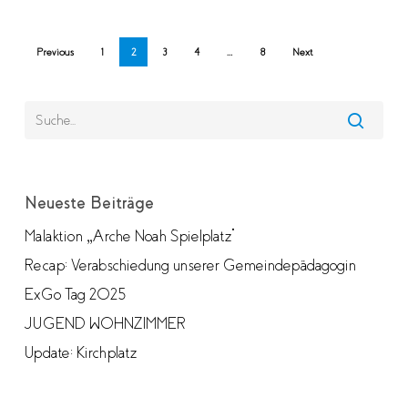
Previous
1
2
3
4
…
8
Next
Neueste Beiträge
Malaktion „Arche Noah Spielplatz“
Recap: Verabschiedung unserer Gemeindepädagogin
ExGo Tag 2025
JUGEND WOHNZIMMER
Update: Kirchplatz