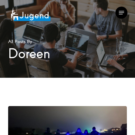
Skip
Menu
to
main
content
All Posts By
Doreen