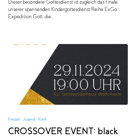
Dieser besondere Gottesdienst ist zugleich das Finale
unserer spannenden Kindergottesdienst-Reihe ExGo –
Expedition Gott, die…
CROSSOVER
EVENT:
Freizeit
Jugend
Konfi
black
CROSSOVER EVENT: black
white